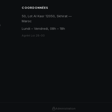
COORDONNÉES
50, Lot Al Kasr 12050, Skhirat —
Maroc
s
Lundi – Vendredi, 08h – 18h
Agréé Loi 28-00
Administration